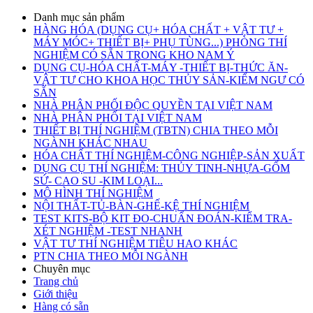
Danh mục sản phẩm
HÀNG HÓA (DỤNG CỤ+ HÓA CHẤT + VẬT TƯ +
MÁY MÓC+ THIẾT BỊ+ PHỤ TÙNG...) PHÒNG THÍ
NGHIỆM CÓ SẴN TRONG KHO NAM Ý
DỤNG CỤ-HÓA CHẤT-MÁY -THIẾT BỊ-THỨC ĂN-
VẬT TƯ CHO KHOA HỌC THỦY SẢN-KIỂM NGƯ CÓ
SẴN
NHÀ PHÂN PHỐI ĐỘC QUYỀN TẠI VIỆT NAM
NHÀ PHÂN PHỐI TẠI VIỆT NAM
THIẾT BỊ THÍ NGHIỆM (TBTN) CHIA THEO MỖI
NGÀNH KHÁC NHAU
HÓA CHẤT THÍ NGHIỆM-CÔNG NGHIỆP-SẢN XUẤT
DỤNG CỤ THÍ NGHIỆM: THỦY TINH-NHỰA-GỐM
SỨ- CAO SU -KIM LOẠI...
MÔ HÌNH THÍ NGHIỆM
NỘI THẤT-TỦ-BÀN-GHẾ-KỆ THÍ NGHIỆM
TEST KITS-BỘ KIT ĐO-CHUẨN ĐOÁN-KIỂM TRA-
XÉT NGHIỆM -TEST NHANH
VẬT TƯ THÍ NGHIỆM TIÊU HAO KHÁC
PTN CHIA THEO MỖI NGÀNH
Chuyên mục
Trang chủ
Giới thiệu
Hàng có sẵn