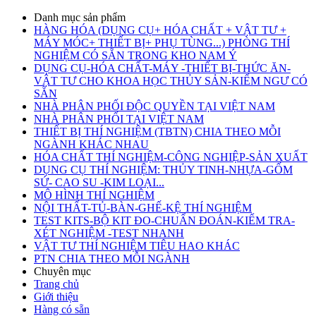
Danh mục sản phẩm
HÀNG HÓA (DỤNG CỤ+ HÓA CHẤT + VẬT TƯ +
MÁY MÓC+ THIẾT BỊ+ PHỤ TÙNG...) PHÒNG THÍ
NGHIỆM CÓ SẴN TRONG KHO NAM Ý
DỤNG CỤ-HÓA CHẤT-MÁY -THIẾT BỊ-THỨC ĂN-
VẬT TƯ CHO KHOA HỌC THỦY SẢN-KIỂM NGƯ CÓ
SẴN
NHÀ PHÂN PHỐI ĐỘC QUYỀN TẠI VIỆT NAM
NHÀ PHÂN PHỐI TẠI VIỆT NAM
THIẾT BỊ THÍ NGHIỆM (TBTN) CHIA THEO MỖI
NGÀNH KHÁC NHAU
HÓA CHẤT THÍ NGHIỆM-CÔNG NGHIỆP-SẢN XUẤT
DỤNG CỤ THÍ NGHIỆM: THỦY TINH-NHỰA-GỐM
SỨ- CAO SU -KIM LOẠI...
MÔ HÌNH THÍ NGHIỆM
NỘI THẤT-TỦ-BÀN-GHẾ-KỆ THÍ NGHIỆM
TEST KITS-BỘ KIT ĐO-CHUẨN ĐOÁN-KIỂM TRA-
XÉT NGHIỆM -TEST NHANH
VẬT TƯ THÍ NGHIỆM TIÊU HAO KHÁC
PTN CHIA THEO MỖI NGÀNH
Chuyên mục
Trang chủ
Giới thiệu
Hàng có sẵn