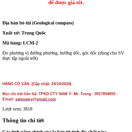
để được giá tốt.
Địa bàn bỏ túi (Geological compass)
Xuất xứ: Trung Quốc
Mã hàng: LCM-2
Đo phương vị đường phương, hướng dốc, góc dốc (dùng cho SV
thực tập ngoài trời)
HÀNG CÓ SẴN. (Cập nhật: 24/10/2018)
Mọi chi tiết liên hệ: TPKD CTY NAM Ý- Mr. Trung - 0917894855 -
Email:
salenamy@gmail.com
Lượt xem: 3818
Thông tin chi tiết
Các tính năng chính của la bàn từ tính địa chất này: