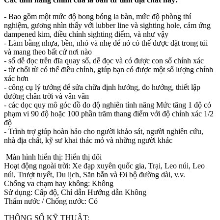
- Bao gồm một mức độ bong bóng la bàn, mức độ phòng thí
nghiệm, gương nhìn thấy với lubber line và sighting hole, cảm ứng
dampened kim, điều chỉnh sighting điểm, và như vậy
- Làm bằng nhựa, bền, nhỏ và nhẹ để nó có thể được đặt trong túi
và mang theo bất cứ nơi nào
- số dễ đọc trên đĩa quay số, dễ đọc và có được con số chính xác
- từ chối từ có thể điều chỉnh, giúp bạn có được một số lượng chính
xác hơn
- công cụ lý tưởng để sửa chữa định hướng, đo hướng, thiết lập
đường chân trời và vân vân
- các dọc quy mô góc đồ đo độ nghiên tính năng Mức tăng 1 độ có
phạm vi 90 độ hoặc 100 phần trăm thang điểm với độ chính xác 1/2
độ
- Trình trợ giúp hoàn hảo cho người khảo sát, người nghiên cứu,
nhà địa chất, kỹ sư khai thác mỏ và những người khác
Màn hình hiển thị: Hiển thị đôi
Hoạt động ngoài trời: Xe đạp xuyên quốc gia, Trại, Leo núi, Leo
núi, Trượt tuyết, Du lịch, Săn bắn và Đi bộ đường dài, v.v.
Chống va chạm hay không: Không
Sử dụng: Cấp độ, Chỉ dẫn Hướng dẫn Không
Thấm nước / Chống nước: Có
THÔNG SỐ KỸ THUẬT: