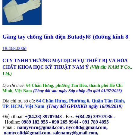
Găng tay chống tĩnh điện Butadyl® (đường kính 8
18.468.000đ
CTY TNHH THƯƠNG MẠI DỊCH VỤ THIẾT BỊ VÀ HÓA
CHẤT KHOA HỌC KỸ THUẬT NAM Ý
(Viết tắt: NAM Y Co.,
Ltd.)
Địa chỉ thuế:
64 Chấn Hưng, phường Tân Hòa, thành phố Hồ Chí
Minh, Việt Nam
(Thay đổi sau ngày Sáp nhập địa giới 01/07/2025)
Địa chỉ trụ sở cũ:
64 Chấn Hưng, Phường 6, Quận Tân Bình,
TP. HCM, Việt Nam
(Thay đổi GPĐKKD ngày 16/09/2019)
Điện thoại:
+(84.28) 39707043
- Fax:
+(84.28) 39707036 -
Hotline:
0989 182 955 - 090 265 9944 - 091 789 4855
Email:
namyvnco@gmail.com, nycoltd@gmail.com,
namycoltd@gmail.com, salenamy@gmail.com,