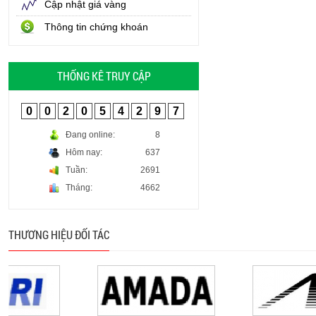
Cập nhật giá vàng
Thông tin chứng khoán
THỐNG KÊ TRUY CẬP
0
0
2
0
5
4
2
9
7
Đang online:
8
Hôm nay:
637
Tuần:
2691
Tháng:
4662
THƯƠNG HIỆU ĐỐI TÁC