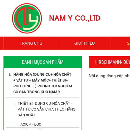
TRANG CHỦ
GIỚI THIỆU
S
DANH MỤC SẢN PHẨM
HIRSCHMANN- ĐỨ
HÀNG HÓA (DỤNG CỤ+ HÓA CHẤT
Nội dung đang cập nhật
+ VẬT TƯ + MÁY MÓC+ THIẾT BỊ+
PHỤ TÙNG...) PHÒNG THÍ NGHIỆM
CÓ SẴN TRONG KHO NAM Ý
THIẾT BỊ -DỤNG CỤ-HÓA CHẤT -
VẬT TƯ CÓ SẴN CHIA THEO HÃNG
SẢN XUẤT
AXIOM - ĐỨC