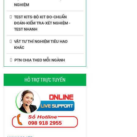
NGHIỆM
TEST KITS-BỘ KIT ĐO-CHUẨN
ĐOÁN-KIỂM TRA-XÉT NGHIỆM -
TEST NHANH
VẬT TƯ THÍ NGHIỆM TIÊU HAO
KHÁC
PTN CHIA THEO MỖI NGÀNH
HỖ TRỢ TRỰC TUYẾN
098 918 2955