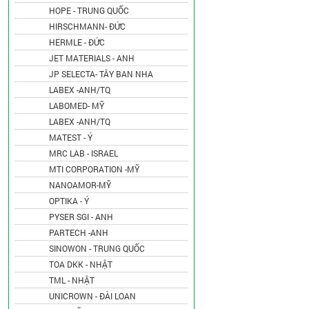
HOPE - TRUNG QUỐC
HIRSCHMANN- ĐỨC
HERMLE - ĐỨC
JET MATERIALS - ANH
JP SELECTA- TÂY BAN NHA
LABEX -ANH/TQ
LABOMED- MỸ
LABEX -ANH/TQ
MATEST - Ý
MRC LAB - ISRAEL
MTI CORPORATION -MỸ
NANOAMOR-MỸ
OPTIKA - Ý
PYSER SGI - ANH
PARTECH -ANH
SINOWON - TRUNG QUỐC
TOA DKK - NHẬT
TML - NHẬT
UNICROWN - ĐÀI LOAN