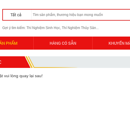
Tất cả
Gợi ý tìm kiếm: Thí Nghiệm Sinh Học, Thí Nghiệm Thủy Sản...
ẢN PHẨM
HÀNG CÓ SẴN
KHUYẾN M
C
 vui lòng quay lại sau!