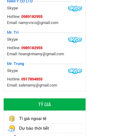
NAM Y CO LTD
Skype
Hotline:
0989182955
Email: namyvnco@gmail.com
Mr. Trí
Skype
Hotline:
0989182955
Email: hoangtrinamy@gmail.com
Mr. Trung
Skype
Hotline:
0917894855
Email: salenamy@gmail.com
TỶ GIÁ
Tỉ giá ngoại tệ
Dự báo thời tiết