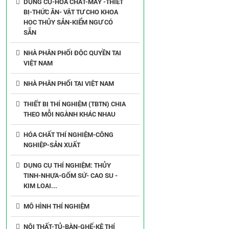
DỤNG CỤ-HÓA CHẤT-MÁY -THIẾT
BỊ-THỨC ĂN- VẬT TƯ CHO KHOA
HỌC THỦY SẢN-KIỂM NGƯ CÓ
SẴN
NHÀ PHÂN PHỐI ĐỘC QUYỀN TẠI
VIỆT NAM
NHÀ PHÂN PHỐI TẠI VIỆT NAM
THIẾT BỊ THÍ NGHIỆM (TBTN) CHIA
THEO MỖI NGÀNH KHÁC NHAU
HÓA CHẤT THÍ NGHIỆM-CÔNG
NGHIỆP-SẢN XUẤT
DỤNG CỤ THÍ NGHIỆM: THỦY
TINH-NHỰA-GỐM SỨ- CAO SU -
KIM LOẠI...
MÔ HÌNH THÍ NGHIỆM
NỘI THẤT-TỦ-BÀN-GHẾ-KỆ THÍ