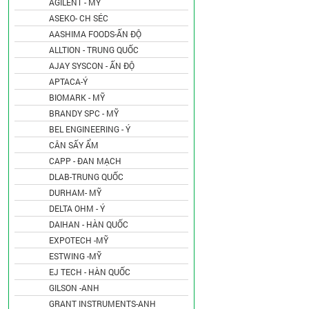
AGILENT - MỸ
ASEKO- CH SÉC
AASHIMA FOODS-ẤN ĐỘ
ALLTION - TRUNG QUỐC
AJAY SYSCON - ẤN ĐỘ
APTACA-Ý
BIOMARK - MỸ
BRANDY SPC - MỸ
BEL ENGINEERING - Ý
CÂN SẤY ẨM
CAPP - ĐAN MẠCH
DLAB-TRUNG QUỐC
DURHAM- MỸ
DELTA OHM - Ý
DAIHAN - HÀN QUỐC
EXPOTECH -MỸ
ESTWING -MỸ
EJ TECH - HÀN QUỐC
GILSON -ANH
GRANT INSTRUMENTS-ANH