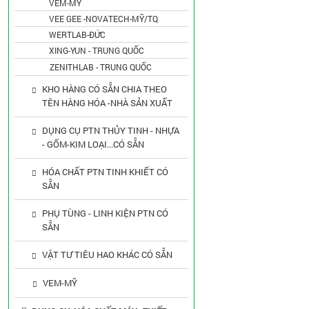
VEM-MỸ
VEE GEE -NOVATECH-MỸ/TQ
WERTLAB-ĐỨC
XING-YUN - TRUNG QUỐC
ZENITHLAB - TRUNG QUỐC
KHO HÀNG CÓ SẴN CHIA THEO
TÊN HÀNG HÓA -NHÀ SẢN XUẤT
DỤNG CỤ PTN THỦY TINH - NHỰA
- GỐM-KIM LOẠI...CÓ SẴN
HÓA CHẤT PTN TINH KHIẾT CÓ
SẴN
PHỤ TÙNG - LINH KIỆN PTN CÓ
SẴN
VẬT TƯ TIÊU HAO KHÁC CÓ SẴN
VEM-MỸ