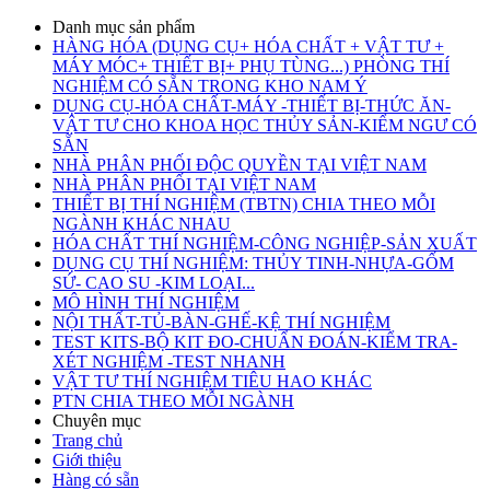
Danh mục sản phẩm
HÀNG HÓA (DỤNG CỤ+ HÓA CHẤT + VẬT TƯ +
MÁY MÓC+ THIẾT BỊ+ PHỤ TÙNG...) PHÒNG THÍ
NGHIỆM CÓ SẴN TRONG KHO NAM Ý
DỤNG CỤ-HÓA CHẤT-MÁY -THIẾT BỊ-THỨC ĂN-
VẬT TƯ CHO KHOA HỌC THỦY SẢN-KIỂM NGƯ CÓ
SẴN
NHÀ PHÂN PHỐI ĐỘC QUYỀN TẠI VIỆT NAM
NHÀ PHÂN PHỐI TẠI VIỆT NAM
THIẾT BỊ THÍ NGHIỆM (TBTN) CHIA THEO MỖI
NGÀNH KHÁC NHAU
HÓA CHẤT THÍ NGHIỆM-CÔNG NGHIỆP-SẢN XUẤT
DỤNG CỤ THÍ NGHIỆM: THỦY TINH-NHỰA-GỐM
SỨ- CAO SU -KIM LOẠI...
MÔ HÌNH THÍ NGHIỆM
NỘI THẤT-TỦ-BÀN-GHẾ-KỆ THÍ NGHIỆM
TEST KITS-BỘ KIT ĐO-CHUẨN ĐOÁN-KIỂM TRA-
XÉT NGHIỆM -TEST NHANH
VẬT TƯ THÍ NGHIỆM TIÊU HAO KHÁC
PTN CHIA THEO MỖI NGÀNH
Chuyên mục
Trang chủ
Giới thiệu
Hàng có sẵn