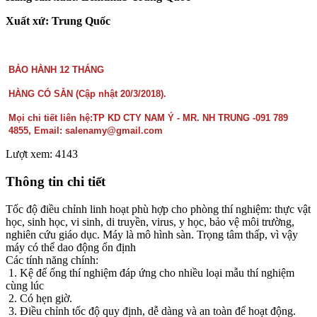
Xuất xứ: Trung Quốc
BẢO HÀNH 12 THÁNG
HÀNG CÓ SẴN (Cập nhật 20/3/2018).
Mọi chi tiết liên hệ:TP KD CTY NAM Ý - MR. NH TRUNG -091 789
4855, Email: salenamy@gmail.com
Lượt xem: 4143
Thông tin chi tiết
Tốc độ điều chỉnh linh hoạt phù hợp cho phòng thí nghiệm: thực vật
học, sinh học, vi sinh, di truyền, virus, y học, bảo vệ môi trường,
nghiên cứu giáo dục. Máy là mô hình sàn. Trọng tâm thấp, vì vậy
máy có thể dao động ổn định
Các tính năng chính:
1. Kệ để ống thí nghiệm đáp ứng cho nhiều loại mẫu thí nghiệm
cùng lúc
2. Có hẹn giờ.
3. Điều chỉnh tốc độ quy định, dễ dàng và an toàn để hoạt động.