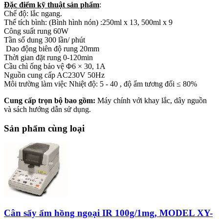
Đặc điểm kỹ thuật sản phẩm
:
Chế độ: lắc ngang.
Thể tích bình: (Bình hình nón) :250ml x 13, 500ml x 9
Công suất rung 60W
Tần số dung 300 lần/ phút
Dao động biên độ rung 20mm
Thời gian đặt rung 0-120min
Cầu chì ống bảo vệ Φ6 × 30, 1A
Nguồn cung cấp AC230V 50Hz
Môi trường làm việc Nhiệt độ: 5 - 40 , độ ẩm tương đối ≤ 80%
Cung cấp trọn bộ bao gồm:
Máy chính với khay lắc, dây nguồn
và sách hướng dẫn sử dụng.
Sản phẩm cùng loại
Cân sấy ẩm hồng ngoại IR 100g/1mg, MODEL XY-