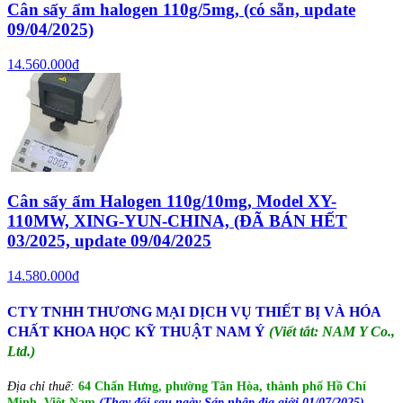
Cân sấy ẩm halogen 110g/5mg, (có sẵn, update
09/04/2025)
14.560.000đ
Cân sấy ẩm Halogen 110g/10mg, Model XY-
110MW, XING-YUN-CHINA, (ĐÃ BÁN HẾT
03/2025, update 09/04/2025
14.580.000đ
CTY TNHH THƯƠNG MẠI DỊCH VỤ THIẾT BỊ VÀ HÓA
CHẤT KHOA HỌC KỸ THUẬT NAM Ý
(Viết tắt: NAM Y Co.,
Ltd.)
Địa chỉ thuế:
64 Chấn Hưng, phường Tân Hòa, thành phố Hồ Chí
Minh, Việt Nam
(Thay đổi sau ngày Sáp nhập địa giới 01/07/2025)