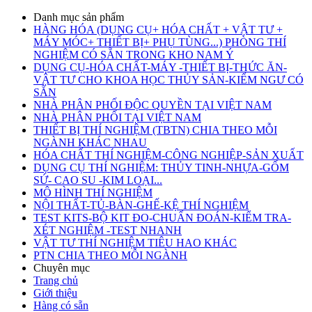
Danh mục sản phẩm
HÀNG HÓA (DỤNG CỤ+ HÓA CHẤT + VẬT TƯ +
MÁY MÓC+ THIẾT BỊ+ PHỤ TÙNG...) PHÒNG THÍ
NGHIỆM CÓ SẴN TRONG KHO NAM Ý
DỤNG CỤ-HÓA CHẤT-MÁY -THIẾT BỊ-THỨC ĂN-
VẬT TƯ CHO KHOA HỌC THỦY SẢN-KIỂM NGƯ CÓ
SẴN
NHÀ PHÂN PHỐI ĐỘC QUYỀN TẠI VIỆT NAM
NHÀ PHÂN PHỐI TẠI VIỆT NAM
THIẾT BỊ THÍ NGHIỆM (TBTN) CHIA THEO MỖI
NGÀNH KHÁC NHAU
HÓA CHẤT THÍ NGHIỆM-CÔNG NGHIỆP-SẢN XUẤT
DỤNG CỤ THÍ NGHIỆM: THỦY TINH-NHỰA-GỐM
SỨ- CAO SU -KIM LOẠI...
MÔ HÌNH THÍ NGHIỆM
NỘI THẤT-TỦ-BÀN-GHẾ-KỆ THÍ NGHIỆM
TEST KITS-BỘ KIT ĐO-CHUẨN ĐOÁN-KIỂM TRA-
XÉT NGHIỆM -TEST NHANH
VẬT TƯ THÍ NGHIỆM TIÊU HAO KHÁC
PTN CHIA THEO MỖI NGÀNH
Chuyên mục
Trang chủ
Giới thiệu
Hàng có sẵn