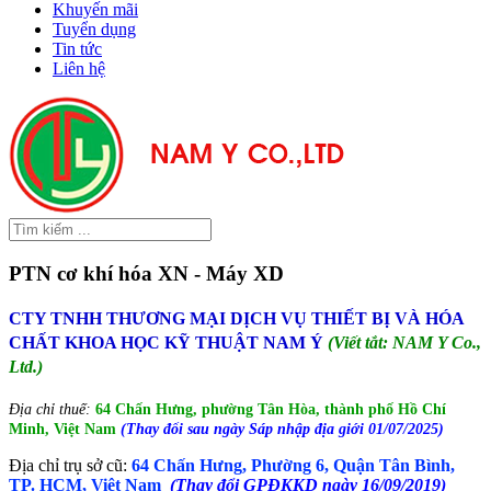
Khuyến mãi
Tuyển dụng
Tin tức
Liên hệ
PTN cơ khí hóa XN - Máy XD
CTY TNHH THƯƠNG MẠI DỊCH VỤ THIẾT BỊ VÀ HÓA
CHẤT KHOA HỌC KỸ THUẬT NAM Ý
(Viết tắt: NAM Y Co.,
Ltd.)
Địa chỉ thuế:
64 Chấn Hưng, phường Tân Hòa, thành phố Hồ Chí
Minh, Việt Nam
(Thay đổi sau ngày Sáp nhập địa giới 01/07/2025)
Địa chỉ trụ sở cũ:
64 Chấn Hưng, Phường 6, Quận Tân Bình,
TP. HCM, Việt Nam
(Thay đổi GPĐKKD ngày 16/09/2019)