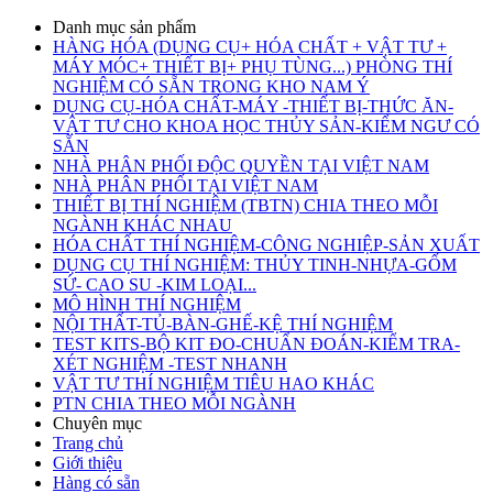
Danh mục sản phẩm
HÀNG HÓA (DỤNG CỤ+ HÓA CHẤT + VẬT TƯ +
MÁY MÓC+ THIẾT BỊ+ PHỤ TÙNG...) PHÒNG THÍ
NGHIỆM CÓ SẴN TRONG KHO NAM Ý
DỤNG CỤ-HÓA CHẤT-MÁY -THIẾT BỊ-THỨC ĂN-
VẬT TƯ CHO KHOA HỌC THỦY SẢN-KIỂM NGƯ CÓ
SẴN
NHÀ PHÂN PHỐI ĐỘC QUYỀN TẠI VIỆT NAM
NHÀ PHÂN PHỐI TẠI VIỆT NAM
THIẾT BỊ THÍ NGHIỆM (TBTN) CHIA THEO MỖI
NGÀNH KHÁC NHAU
HÓA CHẤT THÍ NGHIỆM-CÔNG NGHIỆP-SẢN XUẤT
DỤNG CỤ THÍ NGHIỆM: THỦY TINH-NHỰA-GỐM
SỨ- CAO SU -KIM LOẠI...
MÔ HÌNH THÍ NGHIỆM
NỘI THẤT-TỦ-BÀN-GHẾ-KỆ THÍ NGHIỆM
TEST KITS-BỘ KIT ĐO-CHUẨN ĐOÁN-KIỂM TRA-
XÉT NGHIỆM -TEST NHANH
VẬT TƯ THÍ NGHIỆM TIÊU HAO KHÁC
PTN CHIA THEO MỖI NGÀNH
Chuyên mục
Trang chủ
Giới thiệu
Hàng có sẵn