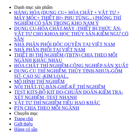
Danh mục sản phẩm
HÀNG HÓA (DỤNG CỤ+ HÓA CHẤT + VẬT TƯ +
MÁY MÓC+ THIẾT BỊ+ PHỤ TÙNG...) PHÒNG THÍ
NGHIỆM CÓ SẴN TRONG KHO NAM Ý
DỤNG CỤ-HÓA CHẤT-MÁY -THIẾT BỊ-THỨC ĂN-
VẬT TƯ CHO KHOA HỌC THỦY SẢN-KIỂM NGƯ CÓ
SẴN
NHÀ PHÂN PHỐI ĐỘC QUYỀN TẠI VIỆT NAM
NHÀ PHÂN PHỐI TẠI VIỆT NAM
THIẾT BỊ THÍ NGHIỆM (TBTN) CHIA THEO MỖI
NGÀNH KHÁC NHAU
HÓA CHẤT THÍ NGHIỆM-CÔNG NGHIỆP-SẢN XUẤT
DỤNG CỤ THÍ NGHIỆM: THỦY TINH-NHỰA-GỐM
SỨ- CAO SU -KIM LOẠI...
MÔ HÌNH THÍ NGHIỆM
NỘI THẤT-TỦ-BÀN-GHẾ-KỆ THÍ NGHIỆM
TEST KITS-BỘ KIT ĐO-CHUẨN ĐOÁN-KIỂM TRA-
XÉT NGHIỆM -TEST NHANH
VẬT TƯ THÍ NGHIỆM TIÊU HAO KHÁC
PTN CHIA THEO MỖI NGÀNH
Chuyên mục
Trang chủ
Giới thiệu
Hàng có sẵn