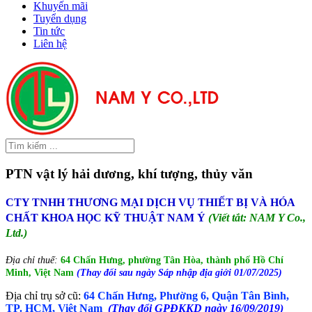
Khuyến mãi
Tuyển dụng
Tin tức
Liên hệ
PTN vật lý hải dương, khí tượng, thủy văn
CTY TNHH THƯƠNG MẠI DỊCH VỤ THIẾT BỊ VÀ HÓA
CHẤT KHOA HỌC KỸ THUẬT NAM Ý
(Viết tắt: NAM Y Co.,
Ltd.)
Địa chỉ thuế:
64 Chấn Hưng, phường Tân Hòa, thành phố Hồ Chí
Minh, Việt Nam
(Thay đổi sau ngày Sáp nhập địa giới 01/07/2025)
Địa chỉ trụ sở cũ:
64 Chấn Hưng, Phường 6, Quận Tân Bình,
TP. HCM, Việt Nam
(Thay đổi GPĐKKD ngày 16/09/2019)