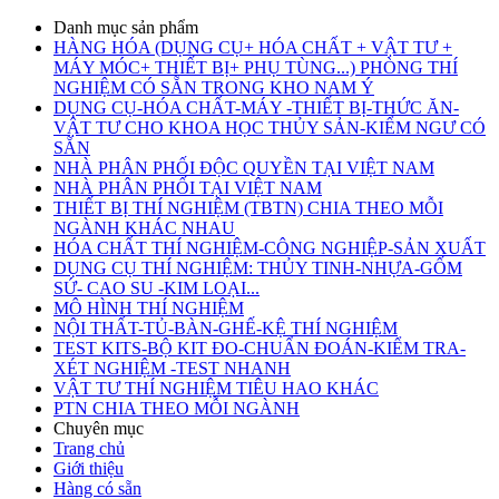
Danh mục sản phẩm
HÀNG HÓA (DỤNG CỤ+ HÓA CHẤT + VẬT TƯ +
MÁY MÓC+ THIẾT BỊ+ PHỤ TÙNG...) PHÒNG THÍ
NGHIỆM CÓ SẴN TRONG KHO NAM Ý
DỤNG CỤ-HÓA CHẤT-MÁY -THIẾT BỊ-THỨC ĂN-
VẬT TƯ CHO KHOA HỌC THỦY SẢN-KIỂM NGƯ CÓ
SẴN
NHÀ PHÂN PHỐI ĐỘC QUYỀN TẠI VIỆT NAM
NHÀ PHÂN PHỐI TẠI VIỆT NAM
THIẾT BỊ THÍ NGHIỆM (TBTN) CHIA THEO MỖI
NGÀNH KHÁC NHAU
HÓA CHẤT THÍ NGHIỆM-CÔNG NGHIỆP-SẢN XUẤT
DỤNG CỤ THÍ NGHIỆM: THỦY TINH-NHỰA-GỐM
SỨ- CAO SU -KIM LOẠI...
MÔ HÌNH THÍ NGHIỆM
NỘI THẤT-TỦ-BÀN-GHẾ-KỆ THÍ NGHIỆM
TEST KITS-BỘ KIT ĐO-CHUẨN ĐOÁN-KIỂM TRA-
XÉT NGHIỆM -TEST NHANH
VẬT TƯ THÍ NGHIỆM TIÊU HAO KHÁC
PTN CHIA THEO MỖI NGÀNH
Chuyên mục
Trang chủ
Giới thiệu
Hàng có sẵn