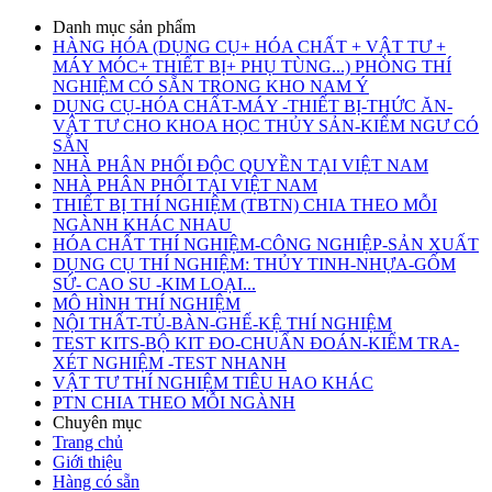
Danh mục sản phẩm
HÀNG HÓA (DỤNG CỤ+ HÓA CHẤT + VẬT TƯ +
MÁY MÓC+ THIẾT BỊ+ PHỤ TÙNG...) PHÒNG THÍ
NGHIỆM CÓ SẴN TRONG KHO NAM Ý
DỤNG CỤ-HÓA CHẤT-MÁY -THIẾT BỊ-THỨC ĂN-
VẬT TƯ CHO KHOA HỌC THỦY SẢN-KIỂM NGƯ CÓ
SẴN
NHÀ PHÂN PHỐI ĐỘC QUYỀN TẠI VIỆT NAM
NHÀ PHÂN PHỐI TẠI VIỆT NAM
THIẾT BỊ THÍ NGHIỆM (TBTN) CHIA THEO MỖI
NGÀNH KHÁC NHAU
HÓA CHẤT THÍ NGHIỆM-CÔNG NGHIỆP-SẢN XUẤT
DỤNG CỤ THÍ NGHIỆM: THỦY TINH-NHỰA-GỐM
SỨ- CAO SU -KIM LOẠI...
MÔ HÌNH THÍ NGHIỆM
NỘI THẤT-TỦ-BÀN-GHẾ-KỆ THÍ NGHIỆM
TEST KITS-BỘ KIT ĐO-CHUẨN ĐOÁN-KIỂM TRA-
XÉT NGHIỆM -TEST NHANH
VẬT TƯ THÍ NGHIỆM TIÊU HAO KHÁC
PTN CHIA THEO MỖI NGÀNH
Chuyên mục
Trang chủ
Giới thiệu
Hàng có sẵn