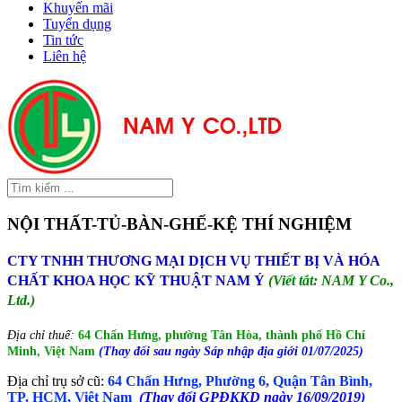
Khuyến mãi
Tuyển dụng
Tin tức
Liên hệ
NỘI THẤT-TỦ-BÀN-GHẾ-KỆ THÍ NGHIỆM
CTY TNHH THƯƠNG MẠI DỊCH VỤ THIẾT BỊ VÀ HÓA
CHẤT KHOA HỌC KỸ THUẬT NAM Ý
(Viết tắt: NAM Y Co.,
Ltd.)
Địa chỉ thuế:
64 Chấn Hưng, phường Tân Hòa, thành phố Hồ Chí
Minh, Việt Nam
(Thay đổi sau ngày Sáp nhập địa giới 01/07/2025)
Địa chỉ trụ sở cũ:
64 Chấn Hưng, Phường 6, Quận Tân Bình,
TP. HCM, Việt Nam
(Thay đổi GPĐKKD ngày 16/09/2019)