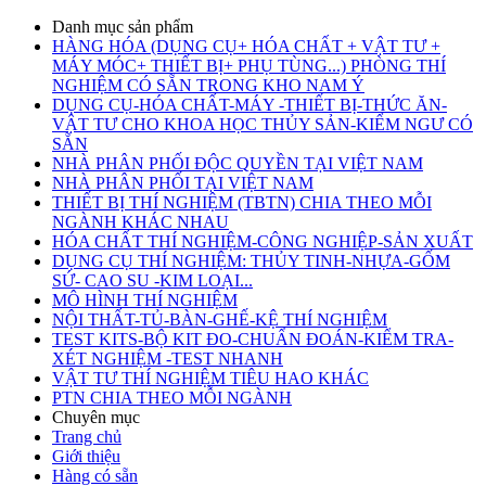
Danh mục sản phẩm
HÀNG HÓA (DỤNG CỤ+ HÓA CHẤT + VẬT TƯ +
MÁY MÓC+ THIẾT BỊ+ PHỤ TÙNG...) PHÒNG THÍ
NGHIỆM CÓ SẴN TRONG KHO NAM Ý
DỤNG CỤ-HÓA CHẤT-MÁY -THIẾT BỊ-THỨC ĂN-
VẬT TƯ CHO KHOA HỌC THỦY SẢN-KIỂM NGƯ CÓ
SẴN
NHÀ PHÂN PHỐI ĐỘC QUYỀN TẠI VIỆT NAM
NHÀ PHÂN PHỐI TẠI VIỆT NAM
THIẾT BỊ THÍ NGHIỆM (TBTN) CHIA THEO MỖI
NGÀNH KHÁC NHAU
HÓA CHẤT THÍ NGHIỆM-CÔNG NGHIỆP-SẢN XUẤT
DỤNG CỤ THÍ NGHIỆM: THỦY TINH-NHỰA-GỐM
SỨ- CAO SU -KIM LOẠI...
MÔ HÌNH THÍ NGHIỆM
NỘI THẤT-TỦ-BÀN-GHẾ-KỆ THÍ NGHIỆM
TEST KITS-BỘ KIT ĐO-CHUẨN ĐOÁN-KIỂM TRA-
XÉT NGHIỆM -TEST NHANH
VẬT TƯ THÍ NGHIỆM TIÊU HAO KHÁC
PTN CHIA THEO MỖI NGÀNH
Chuyên mục
Trang chủ
Giới thiệu
Hàng có sẵn