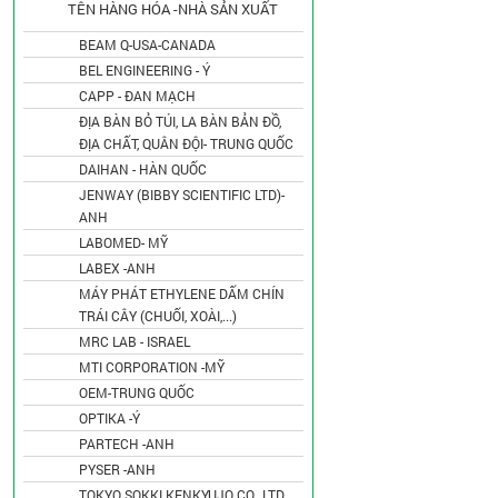
TÊN HÀNG HÓA -NHÀ SẢN XUẤT
BEAM Q-USA-CANADA
BEL ENGINEERING - Ý
CAPP - ĐAN MẠCH
ĐỊA BÀN BỎ TÚI, LA BÀN BẢN ĐỒ,
ĐỊA CHẤT, QUÂN ĐỘI- TRUNG QUỐC
DAIHAN - HÀN QUỐC
JENWAY (BIBBY SCIENTIFIC LTD)-
ANH
LABOMED- MỸ
LABEX -ANH
MÁY PHÁT ETHYLENE DẤM CHÍN
TRÁI CÂY (CHUỐI, XOÀI,...)
MRC LAB - ISRAEL
MTI CORPORATION -MỸ
OEM-TRUNG QUỐC
OPTIKA -Ý
PARTECH -ANH
PYSER -ANH
TOKYO SOKKI KENKYUJO CO., LTD.