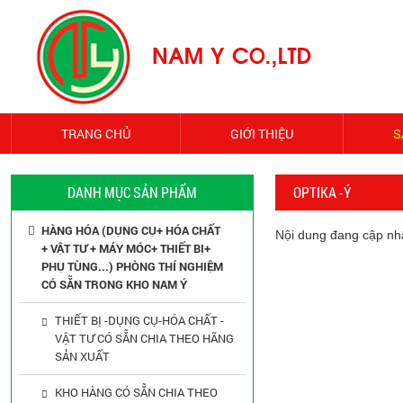
TRANG CHỦ
GIỚI THIỆU
S
DANH MỤC SẢN PHẨM
OPTIKA -Ý
HÀNG HÓA (DỤNG CỤ+ HÓA CHẤT
Nội dung đang cập nhật
+ VẬT TƯ + MÁY MÓC+ THIẾT BỊ+
PHỤ TÙNG...) PHÒNG THÍ NGHIỆM
CÓ SẴN TRONG KHO NAM Ý
THIẾT BỊ -DỤNG CỤ-HÓA CHẤT -
VẬT TƯ CÓ SẴN CHIA THEO HÃNG
SẢN XUẤT
KHO HÀNG CÓ SẴN CHIA THEO