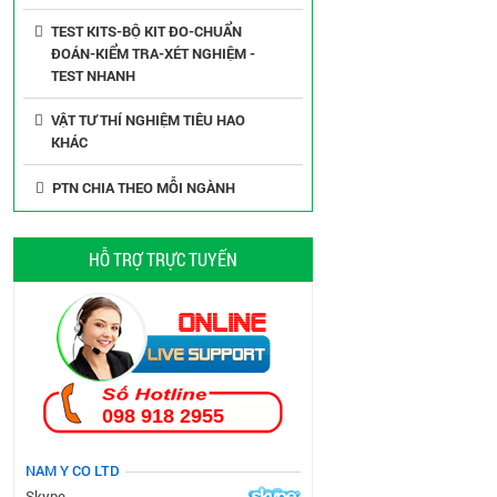
TEST KITS-BỘ KIT ĐO-CHUẨN
ĐOÁN-KIỂM TRA-XÉT NGHIỆM -
TEST NHANH
VẬT TƯ THÍ NGHIỆM TIÊU HAO
KHÁC
PTN CHIA THEO MỖI NGÀNH
HỖ TRỢ TRỰC TUYẾN
098 918 2955
NAM Y CO LTD
Skype