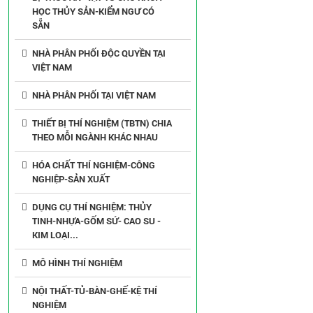
HỌC THỦY SẢN-KIỂM NGƯ CÓ
SẴN
NHÀ PHÂN PHỐI ĐỘC QUYỀN TẠI
VIỆT NAM
NHÀ PHÂN PHỐI TẠI VIỆT NAM
THIẾT BỊ THÍ NGHIỆM (TBTN) CHIA
THEO MỖI NGÀNH KHÁC NHAU
HÓA CHẤT THÍ NGHIỆM-CÔNG
NGHIỆP-SẢN XUẤT
DỤNG CỤ THÍ NGHIỆM: THỦY
TINH-NHỰA-GỐM SỨ- CAO SU -
KIM LOẠI...
MÔ HÌNH THÍ NGHIỆM
NỘI THẤT-TỦ-BÀN-GHẾ-KỆ THÍ
NGHIỆM