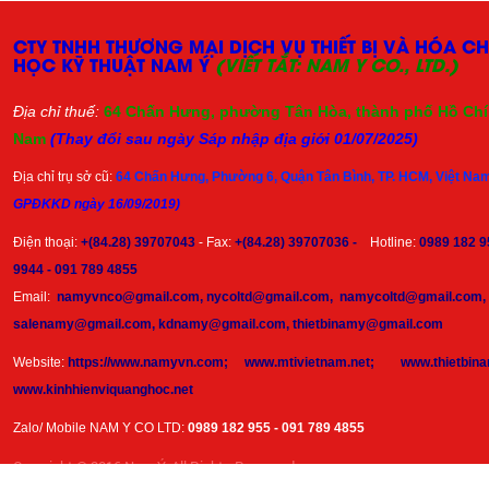
CTY TNHH THƯƠNG MẠI DỊCH VỤ THIẾT BỊ VÀ HÓA C
HỌC KỸ THUẬT NAM Ý
(VIẾT TẮT: NAM Y CO., LTD.)
Địa chỉ thuế:
64 Chấn Hưng, phường Tân Hòa, thành phố Hồ Chí 
Nam
(Thay đổi sau ngày Sáp nhập địa giới 01/07/2025)
Địa chỉ trụ sở cũ:
64 Chấn Hưng, Phường 6, Quận Tân Bình, TP. HCM, Việt Na
GPĐKKD ngày 16/09/2019)
Điện thoại:
+(84.28) 39707043
- Fax:
+(84.28) 39707036 -
Hotline:
0989 182 9
9944 - 091 789 4855
Email:
namyvnco@gmail.com, nycoltd@gmail.com, namycoltd@gmail.com,
salenamy@gmail.com, kdnamy@gmail.com, thietbinamy@gmail.com
Website:
https://www.namyvn.com; www.mtivietnam.net; www.thietb
www.kinhhienviquanghoc.net
Zalo/ Mobile NAM Y CO LTD:
0989 182 955 - 091 789 4855
Copyright © 2016 Nam Ý. All Rights Reserved.