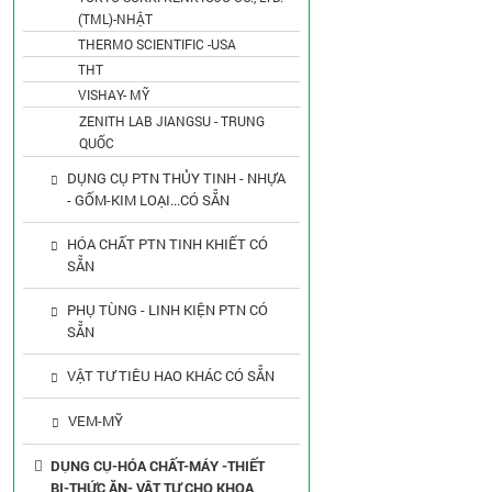
(TML)-NHẬT
THERMO SCIENTIFIC -USA
THT
VISHAY- MỸ
ZENITH LAB JIANGSU - TRUNG
QUỐC
DỤNG CỤ PTN THỦY TINH - NHỰA
- GỐM-KIM LOẠI...CÓ SẴN
HÓA CHẤT PTN TINH KHIẾT CÓ
SẴN
PHỤ TÙNG - LINH KIỆN PTN CÓ
SẴN
VẬT TƯ TIÊU HAO KHÁC CÓ SẴN
VEM-MỸ
DỤNG CỤ-HÓA CHẤT-MÁY -THIẾT
BỊ-THỨC ĂN- VẬT TƯ CHO KHOA