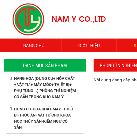
TRANG CHỦ
GIỚI THIỆU
S
DANH MỤC SẢN PHẨM
PHÒNG TN NGHIÊN 
HÀNG HÓA (DỤNG CỤ+ HÓA CHẤT
Nội dung đang cập nhật
+ VẬT TƯ + MÁY MÓC+ THIẾT BỊ+
PHỤ TÙNG...) PHÒNG THÍ NGHIỆM
CÓ SẴN TRONG KHO NAM Ý
DỤNG CỤ-HÓA CHẤT-MÁY -THIẾT
BỊ-THỨC ĂN- VẬT TƯ CHO KHOA
HỌC THỦY SẢN-KIỂM NGƯ CÓ
SẴN