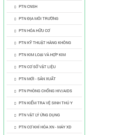
PTN CNSH
PTN ĐỊA MÔI TRƯỜNG
PTN HÓA HỮU CƠ
PTN KỸ THUẬT HÀNG KHÔNG
PTN KIM LOẠI VÀ HỢP KIM
PTN CƠ SỞ VẬT LIỆU
PTN MỚI - SẢN XUẤT
PTN PHÒNG CHỐNG HIV/AIDS
PTN KIỂM TRA VỆ SINH THÚ Y
PTN VẬT LÝ ỨNG DỤNG
PTN CƠ KHÍ HÓA XN - MÁY XD