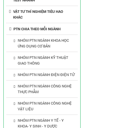
TEST NHANH
VẬT TƯ THÍ NGHIỆM TIÊU HAO
KHÁC
PTN CHIA THEO MỖI NGÀNH
NHÓM PTN NGÀNH KHOA HỌC
ỨNG DỤNG CƠ BẢN
NHÓM PTN NGÀNH KỸ THUẬT
GIAO THÔNG
NHÓM PTN NGÀNH ĐIỆN ĐIỆN TỬ
NHÓM PTN NGÀNH CÔNG NGHỆ
THỰC PHẪM
NHÓM PTN NGÀNH CÔNG NGHỆ
VẬT LIỆU
NHÓM PTN NGÀNH Y TẾ - Y
KHOA- Y SINH - Y DƯỢC