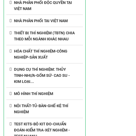
NHÀ PHÂN PHỐI ĐỘC QUYỀN TẠI
VIỆT NAM
NHÀ PHÂN PHỐI TẠI VIỆT NAM
THIẾT BỊ THÍ NGHIỆM (TBTN) CHIA
THEO MỖI NGÀNH KHÁC NHAU
HÓA CHẤT THÍ NGHIỆM-CÔNG
NGHIỆP-SẢN XUẤT
DỤNG CỤ THÍ NGHIỆM: THỦY
TINH-NHỰA-GỐM SỨ- CAO SU -
KIM LOẠI...
MÔ HÌNH THÍ NGHIỆM
NỘI THẤT-TỦ-BÀN-GHẾ-KỆ THÍ
NGHIỆM
TEST KITS-BỘ KIT ĐO-CHUẨN
ĐOÁN-KIỂM TRA-XÉT NGHIỆM -