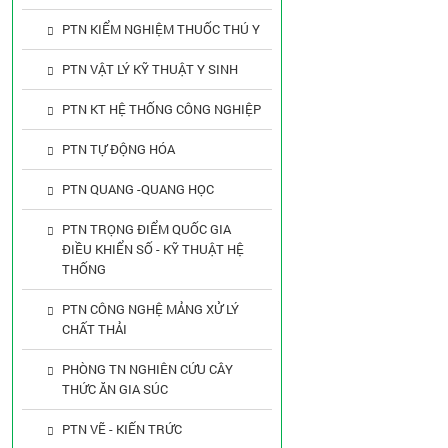
PTN KIỂM NGHIỆM THUỐC THÚ Y
PTN VẬT LÝ KỸ THUẬT Y SINH
PTN KT HỆ THỐNG CÔNG NGHIỆP
PTN TỰ ĐỘNG HÓA
PTN QUANG -QUANG HỌC
PTN TRỌNG ĐIỂM QUỐC GIA
ĐIỀU KHIỂN SỐ - KỸ THUẬT HỆ
THỐNG
PTN CÔNG NGHỆ MẢNG XỬ LÝ
CHẤT THẢI
PHÒNG TN NGHIÊN CỨU CÂY
THỨC ĂN GIA SÚC
PTN VẼ - KIẾN TRỨC