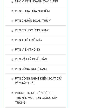
NHÓM PTN NGÀNH XÂY DỰNG
PTN KHOA HÓA NGHIỆM
PTN CHUẨN ĐOÁN THÚ Y
PTN CƠ HỌC ỨNG DỤNG
PTN THIẾT KẾ MÁY
PTN VIỄN THÔNG
PTN VẬT LÝ CHẤT RẮN
PTN CÔNG NGHỆ NANP
PTN CÔNG NGHỆ KIỂM SOÁT, XỬ
LÝ CHẤT THẢI
PHÒNG TN NGHIÊN CỨU DI
TRUYỀN VÀ CHỌN GIỐNG CÂY
TRỒNG