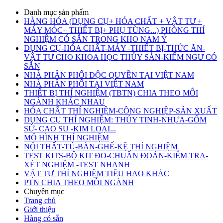
Danh mục sản phẩm
HÀNG HÓA (DỤNG CỤ+ HÓA CHẤT + VẬT TƯ +
MÁY MÓC+ THIẾT BỊ+ PHỤ TÙNG...) PHÒNG THÍ
NGHIỆM CÓ SẴN TRONG KHO NAM Ý
DỤNG CỤ-HÓA CHẤT-MÁY -THIẾT BỊ-THỨC ĂN-
VẬT TƯ CHO KHOA HỌC THỦY SẢN-KIỂM NGƯ CÓ
SẴN
NHÀ PHÂN PHỐI ĐỘC QUYỀN TẠI VIỆT NAM
NHÀ PHÂN PHỐI TẠI VIỆT NAM
THIẾT BỊ THÍ NGHIỆM (TBTN) CHIA THEO MỖI
NGÀNH KHÁC NHAU
HÓA CHẤT THÍ NGHIỆM-CÔNG NGHIỆP-SẢN XUẤT
DỤNG CỤ THÍ NGHIỆM: THỦY TINH-NHỰA-GỐM
SỨ- CAO SU -KIM LOẠI...
MÔ HÌNH THÍ NGHIỆM
NỘI THẤT-TỦ-BÀN-GHẾ-KỆ THÍ NGHIỆM
TEST KITS-BỘ KIT ĐO-CHUẨN ĐOÁN-KIỂM TRA-
XÉT NGHIỆM -TEST NHANH
VẬT TƯ THÍ NGHIỆM TIÊU HAO KHÁC
PTN CHIA THEO MỖI NGÀNH
Chuyên mục
Trang chủ
Giới thiệu
Hàng có sẵn