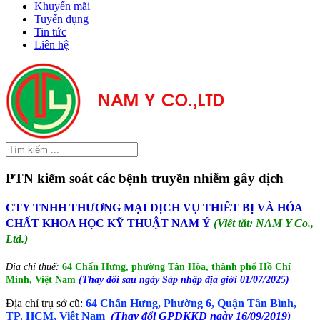
Khuyến mãi
Tuyển dụng
Tin tức
Liên hệ
PTN kiểm soát các bệnh truyền nhiễm gây dịch
CTY TNHH THƯƠNG MẠI DỊCH VỤ THIẾT BỊ VÀ HÓA
CHẤT KHOA HỌC KỸ THUẬT NAM Ý
(Viết tắt: NAM Y Co.,
Ltd.)
Địa chỉ thuế:
64 Chấn Hưng, phường Tân Hòa, thành phố Hồ Chí
Minh, Việt Nam
(Thay đổi sau ngày Sáp nhập địa giới 01/07/2025)
Địa chỉ trụ sở cũ:
64 Chấn Hưng, Phường 6, Quận Tân Bình,
TP. HCM, Việt Nam
(Thay đổi GPĐKKD ngày 16/09/2019)