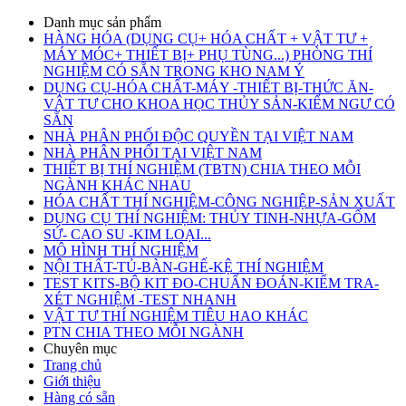
Danh mục sản phẩm
HÀNG HÓA (DỤNG CỤ+ HÓA CHẤT + VẬT TƯ +
MÁY MÓC+ THIẾT BỊ+ PHỤ TÙNG...) PHÒNG THÍ
NGHIỆM CÓ SẴN TRONG KHO NAM Ý
DỤNG CỤ-HÓA CHẤT-MÁY -THIẾT BỊ-THỨC ĂN-
VẬT TƯ CHO KHOA HỌC THỦY SẢN-KIỂM NGƯ CÓ
SẴN
NHÀ PHÂN PHỐI ĐỘC QUYỀN TẠI VIỆT NAM
NHÀ PHÂN PHỐI TẠI VIỆT NAM
THIẾT BỊ THÍ NGHIỆM (TBTN) CHIA THEO MỖI
NGÀNH KHÁC NHAU
HÓA CHẤT THÍ NGHIỆM-CÔNG NGHIỆP-SẢN XUẤT
DỤNG CỤ THÍ NGHIỆM: THỦY TINH-NHỰA-GỐM
SỨ- CAO SU -KIM LOẠI...
MÔ HÌNH THÍ NGHIỆM
NỘI THẤT-TỦ-BÀN-GHẾ-KỆ THÍ NGHIỆM
TEST KITS-BỘ KIT ĐO-CHUẨN ĐOÁN-KIỂM TRA-
XÉT NGHIỆM -TEST NHANH
VẬT TƯ THÍ NGHIỆM TIÊU HAO KHÁC
PTN CHIA THEO MỖI NGÀNH
Chuyên mục
Trang chủ
Giới thiệu
Hàng có sẵn