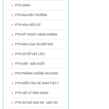
PTN CNSH
PTN ĐỊA MÔI TRƯỜNG
PTN HÓA HỮU CƠ
PTN KỸ THUẬT HÀNG KHÔNG
PTN KIM LOẠI VÀ HỢP KIM
PTN CƠ SỞ VẬT LIỆU
PTN MỚI - SẢN XUẤT
PTN PHÒNG CHỐNG HIV/AIDS
PTN KIỂM TRA VỆ SINH THÚ Y
PTN VẬT LÝ ỨNG DỤNG
PTN CƠ KHÍ HÓA XN - MÁY XD