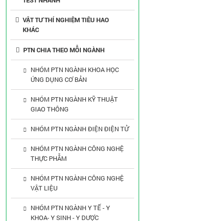
TEST NHANH
VẬT TƯ THÍ NGHIỆM TIÊU HAO
KHÁC
PTN CHIA THEO MỖI NGÀNH
NHÓM PTN NGÀNH KHOA HỌC
ỨNG DỤNG CƠ BẢN
NHÓM PTN NGÀNH KỸ THUẬT
GIAO THÔNG
NHÓM PTN NGÀNH ĐIỆN ĐIỆN TỬ
NHÓM PTN NGÀNH CÔNG NGHỆ
THỰC PHẪM
NHÓM PTN NGÀNH CÔNG NGHỆ
VẬT LIỆU
NHÓM PTN NGÀNH Y TẾ - Y
KHOA- Y SINH - Y DƯỢC