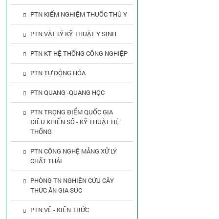
PTN KIỂM NGHIỆM THUỐC THÚ Y
PTN VẬT LÝ KỸ THUẬT Y SINH
PTN KT HỆ THỐNG CÔNG NGHIỆP
PTN TỰ ĐỘNG HÓA
PTN QUANG -QUANG HỌC
PTN TRỌNG ĐIỂM QUỐC GIA
ĐIỀU KHIỂN SỐ - KỸ THUẬT HỆ
THỐNG
PTN CÔNG NGHỆ MẢNG XỬ LÝ
CHẤT THẢI
PHÒNG TN NGHIÊN CỨU CÂY
THỨC ĂN GIA SÚC
PTN VẼ - KIẾN TRỨC