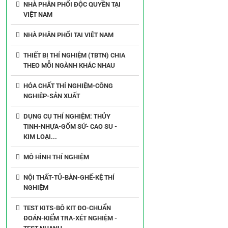
NHÀ PHÂN PHỐI ĐỘC QUYỀN TẠI
VIỆT NAM
NHÀ PHÂN PHỐI TẠI VIỆT NAM
THIẾT BỊ THÍ NGHIỆM (TBTN) CHIA
THEO MỖI NGÀNH KHÁC NHAU
HÓA CHẤT THÍ NGHIỆM-CÔNG
NGHIỆP-SẢN XUẤT
DỤNG CỤ THÍ NGHIỆM: THỦY
TINH-NHỰA-GỐM SỨ- CAO SU -
KIM LOẠI...
MÔ HÌNH THÍ NGHIỆM
NỘI THẤT-TỦ-BÀN-GHẾ-KỆ THÍ
NGHIỆM
TEST KITS-BỘ KIT ĐO-CHUẨN
ĐOÁN-KIỂM TRA-XÉT NGHIỆM -