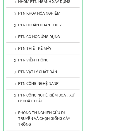
NHÓM PTN NGÀNH XÂY DỰNG
PTN KHOA HÓA NGHIỆM
PTN CHUẨN ĐOÁN THÚ Y
PTN CƠ HỌC ỨNG DỤNG
PTN THIẾT KẾ MÁY
PTN VIỄN THÔNG
PTN VẬT LÝ CHẤT RẮN
PTN CÔNG NGHỆ NANP
PTN CÔNG NGHỆ KIỂM SOÁT, XỬ
LÝ CHẤT THẢI
PHÒNG TN NGHIÊN CỨU DI
TRUYỀN VÀ CHỌN GIỐNG CÂY
TRỒNG