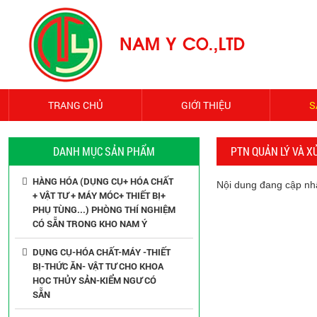
TRANG CHỦ
GIỚI THIỆU
S
DANH MỤC SẢN PHẨM
PTN QUẢN LÝ VÀ XỬ
HÀNG HÓA (DỤNG CỤ+ HÓA CHẤT
Nội dung đang cập nhật
+ VẬT TƯ + MÁY MÓC+ THIẾT BỊ+
PHỤ TÙNG...) PHÒNG THÍ NGHIỆM
CÓ SẴN TRONG KHO NAM Ý
DỤNG CỤ-HÓA CHẤT-MÁY -THIẾT
BỊ-THỨC ĂN- VẬT TƯ CHO KHOA
HỌC THỦY SẢN-KIỂM NGƯ CÓ
SẴN