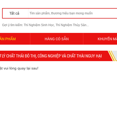
Tất cả
Gợi ý tìm kiếm: Thí Nghiệm Sinh Học, Thí Nghiệm Thủy Sản...
ẢN PHẨM
HÀNG CÓ SẴN
KHUYẾN M
 LÝ CHẤT THẢI ĐÔ THỊ, CÔNG NGHIỆP VÀ CHẤT THÀI NGUY HẠI
 vui lòng quay lại sau!