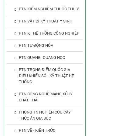
PTN KIỂM NGHIỆM THUỐC THÚ Y
PTN VẬT LÝ KỸ THUẬT Y SINH
PTN KT HỆ THỐNG CÔNG NGHIỆP
PTN TỰ ĐỘNG HÓA
PTN QUANG -QUANG HỌC
PTN TRỌNG ĐIỂM QUỐC GIA
ĐIỀU KHIỂN SỐ - KỸ THUẬT HỆ
THỐNG
PTN CÔNG NGHỆ MẢNG XỬ LÝ
CHẤT THẢI
PHÒNG TN NGHIÊN CỨU CÂY
THỨC ĂN GIA SÚC
PTN VẼ - KIẾN TRỨC