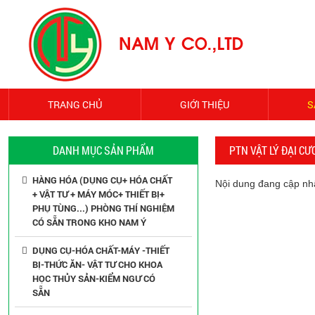
TRANG CHỦ
GIỚI THIỆU
S
DANH MỤC SẢN PHẨM
PTN VẬT LÝ ĐẠI C
HÀNG HÓA (DỤNG CỤ+ HÓA CHẤT
Nội dung đang cập nhật
+ VẬT TƯ + MÁY MÓC+ THIẾT BỊ+
PHỤ TÙNG...) PHÒNG THÍ NGHIỆM
CÓ SẴN TRONG KHO NAM Ý
DỤNG CỤ-HÓA CHẤT-MÁY -THIẾT
BỊ-THỨC ĂN- VẬT TƯ CHO KHOA
HỌC THỦY SẢN-KIỂM NGƯ CÓ
SẴN