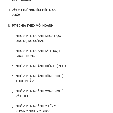
TEST NHANH
VẬT TƯ THÍ NGHIỆM TIÊU HAO
KHÁC
PTN CHIA THEO MỖI NGÀNH
NHÓM PTN NGÀNH KHOA HỌC
ỨNG DỤNG CƠ BẢN
NHÓM PTN NGÀNH KỸ THUẬT
GIAO THÔNG
NHÓM PTN NGÀNH ĐIỆN ĐIỆN TỬ
NHÓM PTN NGÀNH CÔNG NGHỆ
THỰC PHẪM
NHÓM PTN NGÀNH CÔNG NGHỆ
VẬT LIỆU
NHÓM PTN NGÀNH Y TẾ - Y
KHOA- Y SINH - Y DƯỢC