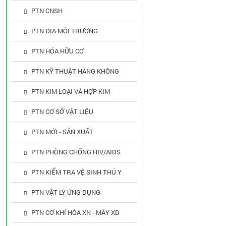
PTN CNSH
PTN ĐỊA MÔI TRƯỜNG
PTN HÓA HỮU CƠ
PTN KỸ THUẬT HÀNG KHÔNG
PTN KIM LOẠI VÀ HỢP KIM
PTN CƠ SỞ VẬT LIỆU
PTN MỚI - SẢN XUẤT
PTN PHÒNG CHỐNG HIV/AIDS
PTN KIỂM TRA VỆ SINH THÚ Y
PTN VẬT LÝ ỨNG DỤNG
PTN CƠ KHÍ HÓA XN - MÁY XD