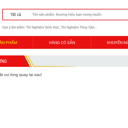
Tất cả
Gợi ý tìm kiếm: Thí Nghiệm Sinh Học, Thí Nghiệm Thủy Sản...
ẢN PHẨM
HÀNG CÓ SẴN
KHUYẾN M
ƯƠNG
 vui lòng quay lại sau!