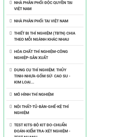
NHÀ PHÂN PHỐI ĐỘC QUYỀN TẠI
VIỆT NAM
NHÀ PHÂN PHỐI TẠI VIỆT NAM
THIẾT BỊ THÍ NGHIỆM (TBTN) CHIA
THEO MỖI NGÀNH KHÁC NHAU
HÓA CHẤT THÍ NGHIỆM-CÔNG
NGHIỆP-SẢN XUẤT
DỤNG CỤ THÍ NGHIỆM: THỦY
TINH-NHỰA-GỐM SỨ- CAO SU -
KIM LOẠI...
MÔ HÌNH THÍ NGHIỆM
NỘI THẤT-TỦ-BÀN-GHẾ-KỆ THÍ
NGHIỆM
TEST KITS-BỘ KIT ĐO-CHUẨN
ĐOÁN-KIỂM TRA-XÉT NGHIỆM -