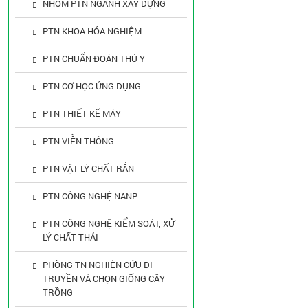
NHÓM PTN NGÀNH XÂY DỰNG
PTN KHOA HÓA NGHIỆM
PTN CHUẨN ĐOÁN THÚ Y
PTN CƠ HỌC ỨNG DỤNG
PTN THIẾT KẾ MÁY
PTN VIỄN THÔNG
PTN VẬT LÝ CHẤT RẮN
PTN CÔNG NGHỆ NANP
PTN CÔNG NGHỆ KIỂM SOÁT, XỬ
LÝ CHẤT THẢI
PHÒNG TN NGHIÊN CỨU DI
TRUYỀN VÀ CHỌN GIỐNG CÂY
TRỒNG