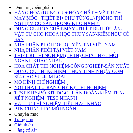
Danh mục sản phẩm
HÀNG HÓA (DỤNG CỤ+ HÓA CHẤT + VẬT TƯ +
MÁY MÓC+ THIẾT BỊ+ PHỤ TÙNG...) PHÒNG THÍ
NGHIỆM CÓ SẴN TRONG KHO NAM Ý
DỤNG CỤ-HÓA CHẤT-MÁY -THIẾT BỊ-THỨC ĂN-
VẬT TƯ CHO KHOA HỌC THỦY SẢN-KIỂM NGƯ CÓ
SẴN
NHÀ PHÂN PHỐI ĐỘC QUYỀN TẠI VIỆT NAM
NHÀ PHÂN PHỐI TẠI VIỆT NAM
THIẾT BỊ THÍ NGHIỆM (TBTN) CHIA THEO MỖI
NGÀNH KHÁC NHAU
HÓA CHẤT THÍ NGHIỆM-CÔNG NGHIỆP-SẢN XUẤT
DỤNG CỤ THÍ NGHIỆM: THỦY TINH-NHỰA-GỐM
SỨ- CAO SU -KIM LOẠI...
MÔ HÌNH THÍ NGHIỆM
NỘI THẤT-TỦ-BÀN-GHẾ-KỆ THÍ NGHIỆM
TEST KITS-BỘ KIT ĐO-CHUẨN ĐOÁN-KIỂM TRA-
XÉT NGHIỆM -TEST NHANH
VẬT TƯ THÍ NGHIỆM TIÊU HAO KHÁC
PTN CHIA THEO MỖI NGÀNH
Chuyên mục
Trang chủ
Giới thiệu
Hàng có sẵn